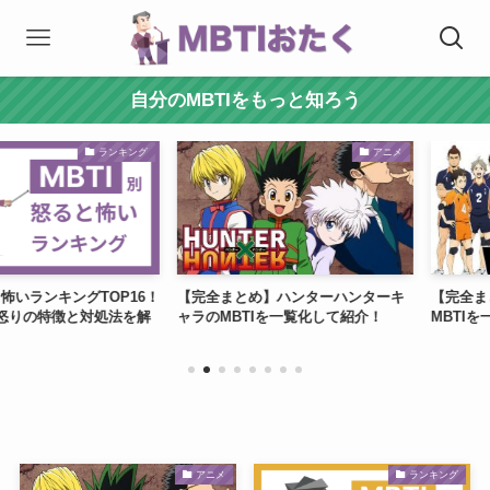
自分のMBTIをもっと知ろう
ランキング
アニメ
いランキングTOP16！
【完全まとめ】ハンターハンターキ
【完全まとめ
の特徴と対処法を解
ャラのMBTIを一覧化して紹介！
MBTIを一覧
アニメ
ランキング